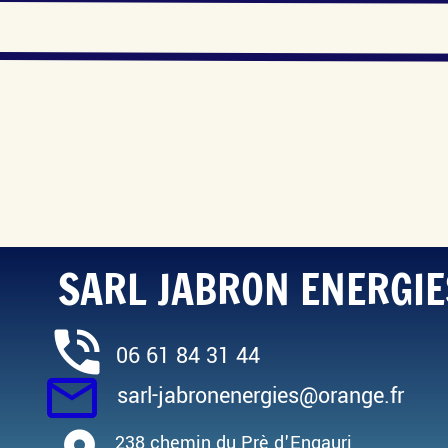
SARL JABRON ENERGIE
phone_in_talk
06 61 84 31 44
mail_outline
sarl-jabronenergies@orange.fr
238 chemin du Prè d'Engauri