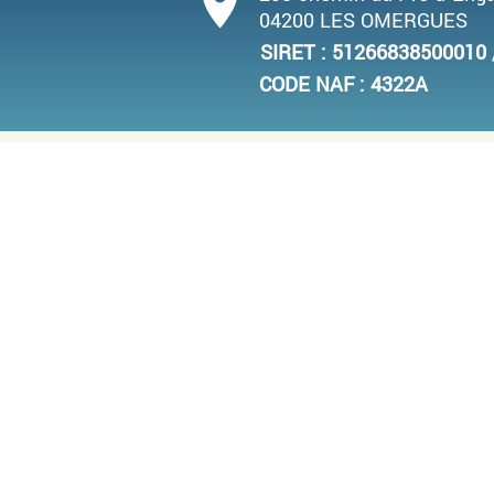
place
04200 LES OMERGUES
SIRET : 5126683850001
CODE NAF : 4322A