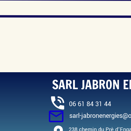
SARL JABRON E
phone_in_talk
06 61 84 31 44
mail_outline
sarl-jabronenergies@o
238 chemin du Prè d'Enga